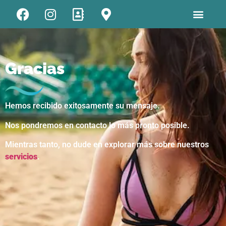
Gracias
Hemos recibido exitosamente su mensaje.
Nos pondremos en contacto lo más pronto posible.
Mientras tanto, no dude en explorar más sobre nuestros
servicios
.